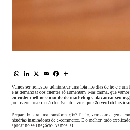
W
L
X
E
F
S
h
i
m
a
h
Vamos ser honestos, administrar uma loja nos dias de hoje é um b
a
n
a
c
a
e as demandas dos clientes só aumentam. Mas calma, que vamos 
t
k
i
e
r
entender melhor o mundo do marketing e alavancar seu neg
juntos em uma seleção incrível de livros que são verdadeiros teso
s
e
l
b
e
A
d
o
Preparado para uma transformação? Então, vem com a gente confe
p
I
o
histórias inspiradoras de e-commerce. E o melhor, tudo explicad
aplicar no seu negócio. Vamos lá!
p
n
k