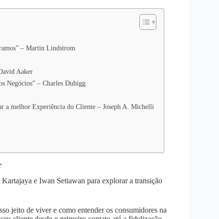
ramos” – Martin Lindstrom
 David Aaker
os Negócios” – Charles Duhigg
 a melhor Experiência do Cliente – Joseph A. Michelli
r
artajaya e Iwan Setiawan para explorar a transição
so jeito de viver e como entender os consumidores na
 seu cliente desde o primeiro contato até a fidelização