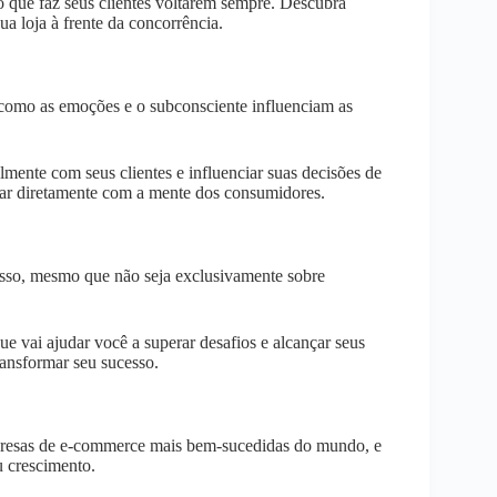
que faz seus clientes voltarem sempre. Descubra
ua loja à frente da concorrência.
como as emoções e o subconsciente influenciam as
ente com seus clientes e influenciar suas decisões de
lar diretamente com a mente dos consumidores.
cesso, mesmo que não seja exclusivamente sobre
 vai ajudar você a superar desafios e alcançar seus
ansformar seu sucesso.
mpresas de e-commerce mais bem-sucedidas do mundo, e
u crescimento.