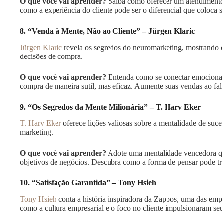
O que você vai aprender?
Saiba como oferecer um atendimento 
como a experiência do cliente pode ser o diferencial que coloca s
8. “Venda à Mente, Não ao Cliente” – Jürgen Klaric
Jürgen Klaric
revela os segredos do neuromarketing, mostrando 
decisões de compra.
O que você vai aprender?
Entenda como se conectar emocionalm
compra de maneira sutil, mas eficaz. Aumente suas vendas ao fa
9. “Os Segredos da Mente Milionária” – T. Harv Eker
T. Harv Eker
oferece lições valiosas sobre a mentalidade de su
marketing.
O que você vai aprender?
Adote uma mentalidade vencedora que
objetivos de negócios. Descubra como a forma de pensar pode tr
10. “Satisfação Garantida” – Tony Hsieh
Tony Hsieh
conta a história inspiradora da Zappos, uma das e
como a cultura empresarial e o foco no cliente impulsionaram se