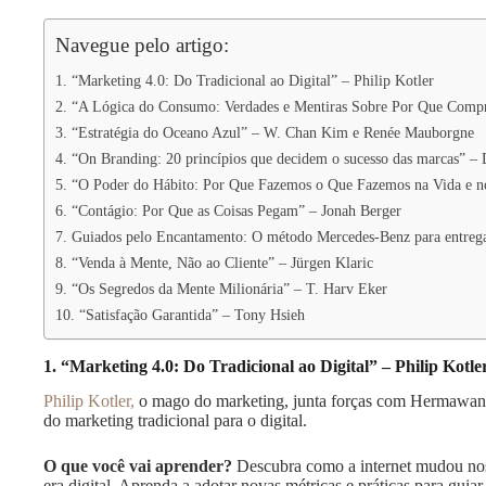
Navegue pelo artigo:
1. “Marketing 4.0: Do Tradicional ao Digital” – Philip Kotler
2. “A Lógica do Consumo: Verdades e Mentiras Sobre Por Que Comp
3. “Estratégia do Oceano Azul” – W. Chan Kim e Renée Mauborgne
4. “On Branding: 20 princípios que decidem o sucesso das marcas” –
5. “O Poder do Hábito: Por Que Fazemos o Que Fazemos na Vida e n
6. “Contágio: Por Que as Coisas Pegam” – Jonah Berger
7. Guiados pelo Encantamento: O método Mercedes-Benz para entregar
8. “Venda à Mente, Não ao Cliente” – Jürgen Klaric
9. “Os Segredos da Mente Milionária” – T. Harv Eker
10. “Satisfação Garantida” – Tony Hsieh
1. “Marketing 4.0: Do Tradicional ao Digital” – Philip Kotle
Philip Kotler,
o mago do marketing, junta forças com Hermawan K
do marketing tradicional para o digital.
O que você vai aprender?
Descubra como a internet mudou nos
era digital. Aprenda a adotar novas métricas e práticas para guiar