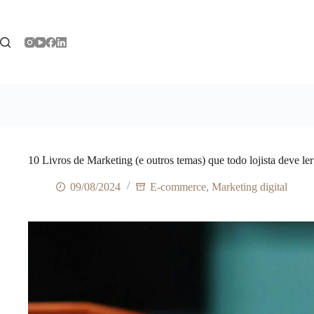
Pular
para
o
conteúdo
10 Livros de Marketing (e outros temas) que todo lojista deve ler
09/08/2024
E-commerce
,
Marketing digital