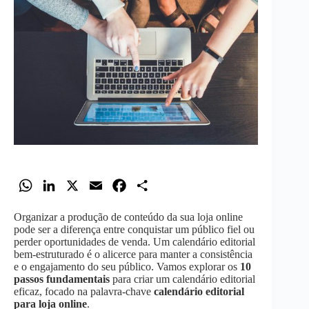
W
L
X
E
F
S
h
i
m
a
h
Organizar a produção de conteúdo da sua loja online
a
n
a
c
a
pode ser a diferença entre conquistar um público fiel ou
t
k
i
e
r
perder oportunidades de venda. Um calendário editorial
bem-estruturado é o alicerce para manter a consistência
s
e
l
b
e
e o engajamento do seu público. Vamos explorar os
10
A
d
o
passos fundamentais
para criar um calendário editorial
eficaz, focado na palavra-chave
calendário editorial
p
I
o
para loja online
.