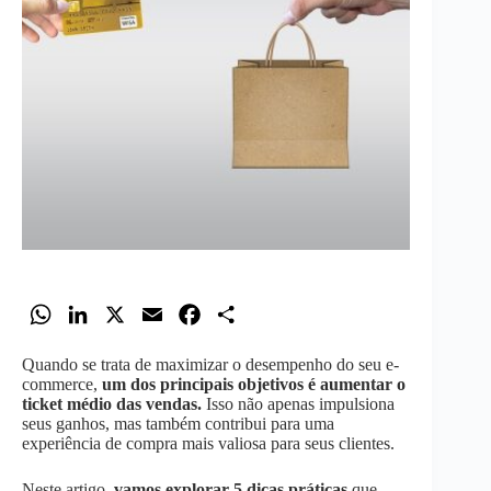
W
L
X
E
F
S
h
i
m
a
h
Quando se trata de maximizar o desempenho do seu e-
a
n
a
c
a
commerce,
um dos principais objetivos é aumentar o
t
k
i
e
r
ticket médio das vendas.
Isso não apenas impulsiona
seus ganhos, mas também contribui para uma
s
e
l
b
e
experiência de compra mais valiosa para seus clientes.
A
d
o
p
I
o
Neste artigo,
vamos explorar 5 dicas práticas
que