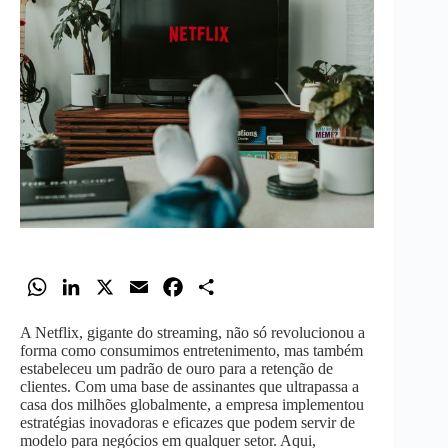
W
L
X
E
F
S
h
i
m
a
h
A Netflix, gigante do streaming, não só revolucionou a
a
n
a
c
a
forma como consumimos entretenimento, mas também
t
k
i
e
r
estabeleceu um padrão de ouro para a retenção de
clientes. Com uma base de assinantes que ultrapassa a
s
e
l
b
e
casa dos milhões globalmente, a empresa implementou
A
d
o
estratégias inovadoras e eficazes que podem servir de
modelo para negócios em qualquer setor. Aqui,
p
I
o