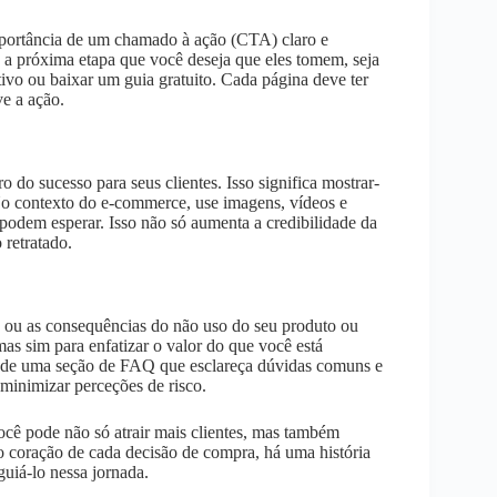
importância de um chamado à ação (CTA) claro e
 a próxima etapa que você deseja que eles tomem, seja
ivo ou baixar um guia gratuito. Cada página deve ter
ve a ação.
do sucesso para seus clientes. Isso significa mostrar-
No contexto do e-commerce, use imagens, vídeos e
podem esperar. Isso não só aumenta a credibilidade da
 retratado.
s ou as consequências do não uso do seu produto ou
as sim para enfatizar o valor do que você está
s de uma seção de FAQ que esclareça dúvidas comuns e
minimizar perceções de risco.
ocê pode não só atrair mais clientes, mas também
o coração de cada decisão de compra, há uma história
guiá-lo nessa jornada.