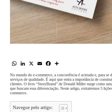
W
L
X
E
F
S
h
i
m
a
h
No mundo do e-commerce, a concorrência é acirrada e, para se de
a
n
a
c
a
serviços de qualidade. É aqui que entra a importância de construi
t
k
i
e
r
clientes. O livro “StoryBrand” de Donald Miller surge como uma
que buscam essa diferenciação. Neste artigo, extrairemos 5 lições
s
e
l
b
e
commerce.
A
d
o
p
I
o
Navegue pelo artigo:
p
n
k