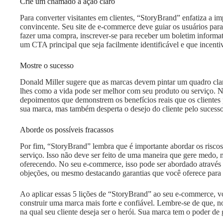
Crie um chamado à ação claro
Para converter visitantes em clientes, “StoryBrand” enfatiza a 
convincente. Seu site de e-commerce deve guiar os usuários para
fazer uma compra, inscrever-se para receber um boletim informat
um CTA principal que seja facilmente identificável e que incenti
Mostre o sucesso
Donald Miller sugere que as marcas devem pintar um quadro claro 
lhes como a vida pode ser melhor com seu produto ou serviço. 
depoimentos que demonstrem os benefícios reais que os clientes 
sua marca, mas também desperta o desejo do cliente pelo sucesso
Aborde os possíveis fracassos
Por fim, “StoryBrand” lembra que é importante abordar os risco
serviço. Isso não deve ser feito de uma maneira que gere medo, m
oferecendo. No seu e-commerce, isso pode ser abordado atravé
objeções, ou mesmo destacando garantias que você oferece para 
Ao aplicar essas 5 lições de “StoryBrand” ao seu e-commerce, v
construir uma marca mais forte e confiável. Lembre-se de que, n
na qual seu cliente deseja ser o herói. Sua marca tem o poder de 