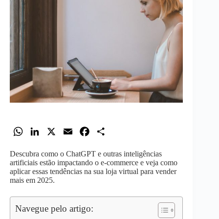
W
L
X
E
F
S
h
i
m
a
h
Descubra como o ChatGPT e outras inteligências
a
n
a
c
a
artificiais estão impactando o e-commerce e veja como
t
k
i
e
r
aplicar essas tendências na sua loja virtual para vender
mais em 2025.
s
e
l
b
e
A
d
o
Navegue pelo artigo:
p
I
o