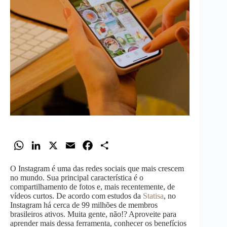
W
L
X
E
F
S
h
i
m
a
h
O Instagram é uma das redes sociais que mais crescem
a
n
a
c
a
no mundo. Sua principal característica é o
t
k
i
e
r
compartilhamento de fotos e, mais recentemente, de
vídeos curtos. De acordo com estudos da
Statisa
, no
s
e
l
b
e
Instagram há cerca de 99 milhões de membros
A
d
o
brasileiros ativos. Muita gente, não!? Aproveite para
aprender mais dessa ferramenta, conhecer os benefícios
p
I
o