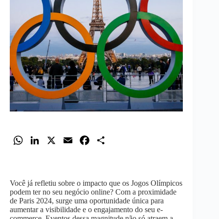
W
L
X
E
F
S
h
i
m
a
h
a
n
a
c
a
t
k
i
e
r
Você já refletiu sobre o impacto que os Jogos Olímpicos
s
e
l
b
e
podem ter no seu negócio online? Com a proximidade
de Paris 2024, surge uma oportunidade única para
A
d
o
aumentar a visibilidade e o engajamento do seu e-
p
I
o
commerce. Eventos dessa magnitude não só atraem a