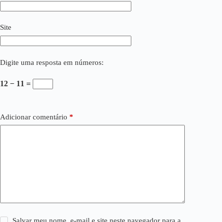
Site
Digite uma resposta em números:
12 − 11 =
Adicionar comentário
*
Salvar meu nome, e-mail e site neste navegador para a