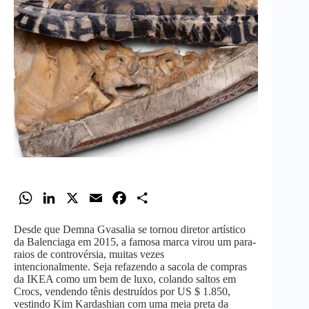
W
L
X
E
F
S
h
i
m
a
h
Desde que Demna Gvasalia se tornou diretor artístico
a
n
a
c
a
da Balenciaga em 2015, a famosa marca virou um para-
t
k
i
e
r
raios de controvérsia, muitas vezes
intencionalmente. Seja refazendo a sacola de compras
s
e
l
b
e
da IKEA como um bem de luxo, colando saltos em
A
d
o
Crocs, vendendo tênis destruídos por US $ 1.850,
vestindo Kim Kardashian com uma meia preta da
p
I
o