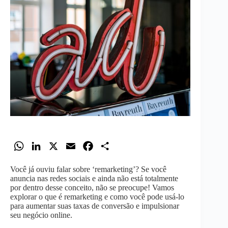
W
L
X
E
F
S
h
i
m
a
h
Você já ouviu falar sobre ‘remarketing’? Se você
a
n
a
c
a
anuncia nas redes sociais e ainda não está totalmente
t
k
i
e
r
por dentro desse conceito, não se preocupe! Vamos
explorar o que é remarketing e como você pode usá-lo
s
e
l
b
e
para aumentar suas taxas de conversão e impulsionar
A
d
o
seu negócio online.
p
I
o