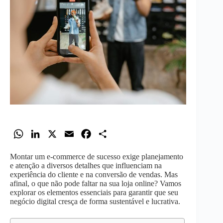
W
L
X
E
F
S
h
i
m
a
h
Montar um e-commerce de sucesso exige planejamento
a
n
a
c
a
e atenção a diversos detalhes que influenciam na
t
k
i
e
r
experiência do cliente e na conversão de vendas. Mas
afinal, o que não pode faltar na sua loja online? Vamos
s
e
l
b
e
explorar os elementos essenciais para garantir que seu
A
d
o
negócio digital cresça de forma sustentável e lucrativa.
p
I
o