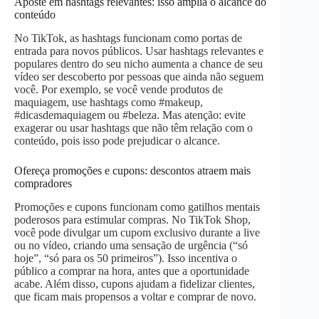
Aposte em hashtags relevantes: isso amplia o alcance do
conteúdo
No TikTok, as hashtags funcionam como portas de
entrada para novos públicos. Usar hashtags relevantes e
populares dentro do seu nicho aumenta a chance de seu
vídeo ser descoberto por pessoas que ainda não seguem
você. Por exemplo, se você vende produtos de
maquiagem, use hashtags como #makeup,
#dicasdemaquiagem ou #beleza. Mas atenção: evite
exagerar ou usar hashtags que não têm relação com o
conteúdo, pois isso pode prejudicar o alcance.
Ofereça promoções e cupons: descontos atraem mais
compradores
Promoções e cupons funcionam como gatilhos mentais
poderosos para estimular compras. No TikTok Shop,
você pode divulgar um cupom exclusivo durante a live
ou no vídeo, criando uma sensação de urgência (“só
hoje”, “só para os 50 primeiros”). Isso incentiva o
público a comprar na hora, antes que a oportunidade
acabe. Além disso, cupons ajudam a fidelizar clientes,
que ficam mais propensos a voltar e comprar de novo.