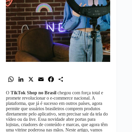
W
L
X
E
F
S
h
i
m
a
h
O
TikTok Shop no Brasil
chegou com força total e
a
n
a
c
a
promete revolucionar o e-commerce nacional. A
t
k
i
e
r
plataforma, que já é sucesso em outros países, agora
permite que usuários brasileiros comprem produtos
s
e
l
b
e
diretamente pelo aplicativo, sem precisar sair da tela do
A
d
o
vídeo ou da live. Essa novidade abre portas para
lojistas, criadores de conteúdo e marcas, que agora têm
p
I
o
uma vitrine poderosa nas mãos. Neste artigo, vamos