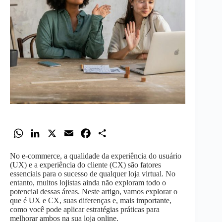
W
L
X
E
F
S
h
i
m
a
h
No e-commerce, a qualidade da experiência do usuário
a
n
a
c
a
(UX) e a experiência do cliente (CX) são fatores
t
k
i
e
r
essenciais para o sucesso de qualquer loja virtual. No
entanto, muitos lojistas ainda não exploram todo o
s
e
l
b
e
potencial dessas áreas. Neste artigo, vamos explorar o
A
d
o
que é UX e CX, suas diferenças e, mais importante,
como você pode aplicar estratégias práticas para
p
I
o
melhorar ambos na sua loja online.