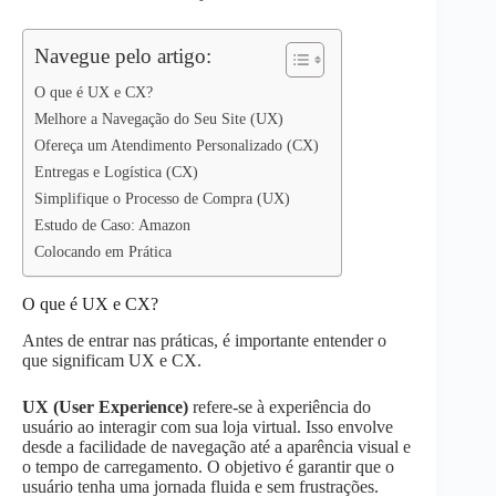
p
n
k
Navegue pelo artigo:
O que é UX e CX?
Melhore a Navegação do Seu Site (UX)
Ofereça um Atendimento Personalizado (CX)
Entregas e Logística (CX)
Simplifique o Processo de Compra (UX)
Estudo de Caso: Amazon
Colocando em Prática
O que é UX e CX?
Antes de entrar nas práticas, é importante entender o
que significam UX e CX.
UX (User Experience)
refere-se à experiência do
usuário ao interagir com sua loja virtual. Isso envolve
desde a facilidade de navegação até a aparência visual e
o tempo de carregamento. O objetivo é garantir que o
usuário tenha uma jornada fluida e sem frustrações.