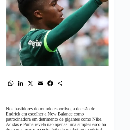
W
L
X
E
F
S
h
i
m
a
h
a
n
a
c
a
t
k
i
e
r
Nos bastidores do mundo esportivo, a decisão de
s
e
l
b
e
Endrick em escolher a New Balance como
patrocinadora em detrimento de gigantes como Nike,
A
d
o
Adidas e Puma revela não apenas uma simples escolha
p
I
o
de marca, mas uma estratégia de marketing magistral.