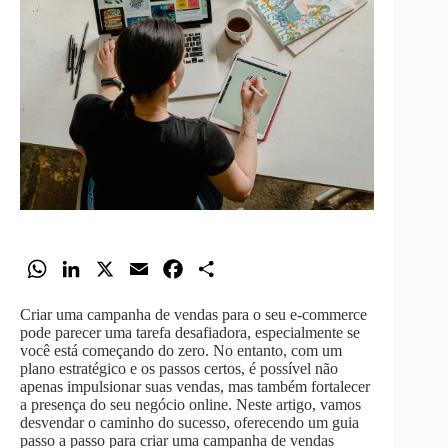
W
L
X
E
F
S
h
i
m
a
h
Criar uma campanha de vendas para o seu e-commerce
a
n
a
c
a
pode parecer uma tarefa desafiadora, especialmente se
t
k
i
e
r
você está começando do zero. No entanto, com um
plano estratégico e os passos certos, é possível não
s
e
l
b
e
apenas impulsionar suas vendas, mas também fortalecer
A
d
o
a presença do seu negócio online. Neste artigo, vamos
desvendar o caminho do sucesso, oferecendo um guia
p
I
o
passo a passo para criar uma campanha de vendas