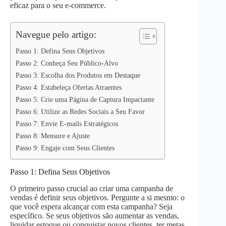
p
n
k
eficaz para o seu e-commerce.
Navegue pelo artigo:
Passo 1: Defina Seus Objetivos
Passo 2: Conheça Seu Público-Alvo
Passo 3: Escolha dos Produtos em Destaque
Passo 4: Estabeleça Ofertas Atraentes
Passo 5: Crie uma Página de Captura Impactante
Passo 6: Utilize as Redes Sociais a Seu Favor
Passo 7: Envie E-mails Estratégicos
Passo 8: Mensure e Ajuste
Passo 9: Engaje com Seus Clientes
Passo 1: Defina Seus Objetivos
O primeiro passo crucial ao criar uma campanha de
vendas é definir seus objetivos. Pergunte a si mesmo: o
que você espera alcançar com esta campanha? Seja
específico. Se seus objetivos são aumentar as vendas,
liquidar estoque ou conquistar novos clientes, ter metas