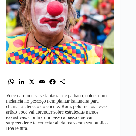
W
L
X
E
F
S
h
i
m
a
h
Você não precisa se fantasiar de palhaço, colocar uma
a
n
a
c
a
melancia no pescoço nem plantar bananeira para
t
k
i
e
r
chamar a atenção do cliente. Bom, pelo menos nesse
artigo você vai aprender sobre estratégias menos
s
e
l
b
e
exaustivas. Confira um passo a passo que vai
A
d
o
surpreender e te conectar ainda mais com seu público.
Boa leitura!
p
I
o