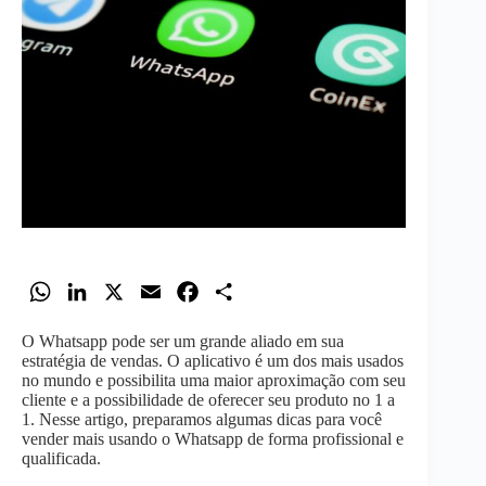
W
L
X
E
F
S
h
i
m
a
h
O Whatsapp pode ser um grande aliado em sua
a
n
a
c
a
estratégia de vendas. O aplicativo é um dos mais usados
t
k
i
e
r
no mundo e possibilita uma maior aproximação com seu
cliente e a possibilidade de oferecer seu produto no 1 a
s
e
l
b
e
1. Nesse artigo, preparamos algumas dicas para você
A
d
o
vender mais usando o Whatsapp de forma profissional e
qualificada.
p
I
o