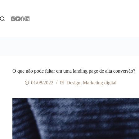
Pular
para
o
conteúdo
O que não pode faltar em uma landing page de alta conversão?
01/08/2022
Design
,
Marketing digital