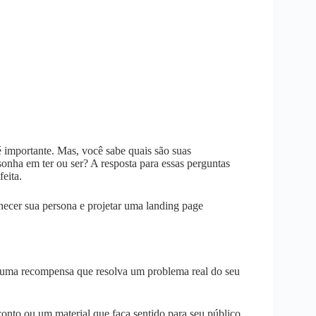
é importante. Mas, você sabe quais são suas
sonha em ter ou ser? A resposta para essas perguntas
feita.
nhecer sua persona e projetar uma landing page
r uma recompensa que resolva um problema real do seu
to ou um material que faça sentido para seu público.