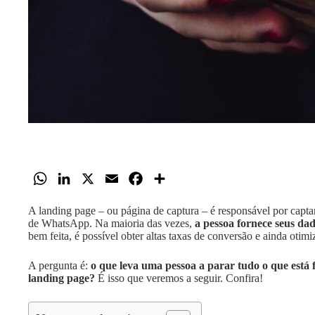
W
L
X
E
F
S
h
i
m
a
h
A landing page – ou página de captura – é responsável por capt
a
n
a
c
a
de WhatsApp. Na maioria das vezes,
a pessoa fornece seus da
t
k
i
e
r
bem feita, é possível obter altas taxas de conversão e ainda otimi
s
e
l
b
e
A pergunta é:
o que leva uma pessoa a parar tudo o que est
A
d
o
landing page?
É isso que veremos a seguir. Confira!
p
I
o
p
n
k